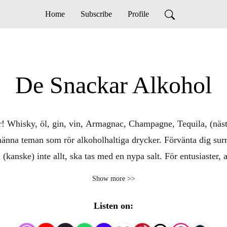
Home
Subscribe
Profile
De Snackar Alkohol
! Whisky, öl, gin, vin, Armagnac, Champagne, Tequila, (nästan
lmänna teman som rör alkoholhaltiga drycker. Förvänta dig surre
kanske) inte allt, ska tas med en nypa salt. För entusiaster, av
Show more >>
http://desnackaralkohol.com
Listen on: