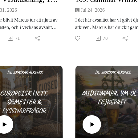
 31, 2026
Jul 24, 2026
r blivit Marcus tur att njuta av
I det här avsnittet har vi grävt dj
sten, och i veckans avsnitt
arkiven. Marcus har druckit ga
 han på sina bästa
whisky, och Viktor har kontrat 
71
78
nkter därifrån. Viktor å andra
att dricka ännu mer äldre whisky
har avverkat sin sista
delar med oss av våra intryck fr
erdag och kliver in i studion
dessa mogna rariteter.
 rejäl dos vardagsbitterhet.
Vi tar även tempen på
etsfronten svänger det rejält i
branschnyheterna och krossar e
ärlden! USA har äntligen hävt
modern dryckesmyt. En färsk gl
na på skotsk whisky – en
rapport visar nämligen att Gen Z
nde nyhet för Skottland.
påstådda alkoholmoderering är
igt trappar Trump upp
kraftigt överdriven – de unga
iget mot grannen i norr och
dricker inte alls så mycket mind
 hela 50 % i tull på
än tidigare generationer som m
nsisk sprit.
velat tro.
om kikar vi snabbt på
Dessutom snackar vi om början