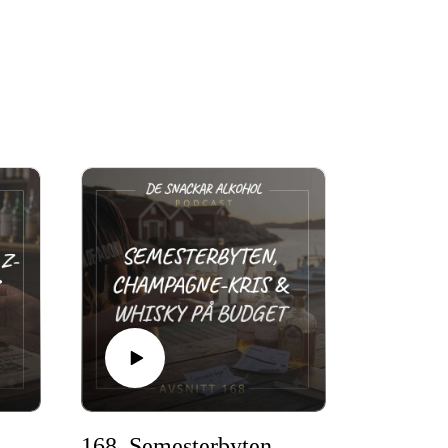
mmal Whisky, Gen Z-myter & Taliskers Slutkapitel.
168. Semesterbyten, Champagne-kris & Whisky på Budget.