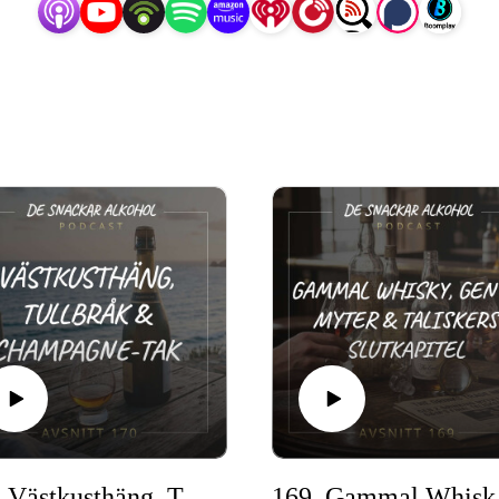
170. Västkusthäng, Tullbråk & Champagne-tak.
169. Ga