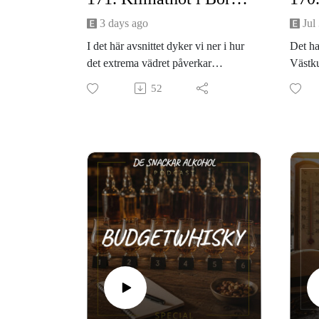
3 days ago
Jul
I det här avsnittet dyker vi ner i hur
Det ha
det extrema vädret påverkar
Västku
vinvärlden i grunden. Skogsbränder
bjuder
52
hotar de ikoniska vinfälten i
höjdpu
Bordeaux, men odlarna oroar sig
sidan 
faktiskt ännu mer för den
semest
långsiktiga klimatomställningen. Vi
med en
kollar även närmare på hur
På nyh
sommarens värmeböljor ändrar våra
spritv
dryckesvanor i grunden – vad är det
tullar
egentligen vi vill fylla glasen med
stråla
när temperaturen stiger?
Samtid
Dessutom har vi kollat in
tullkr
Systembolagets nyheter och plockat
lägger
ut två riktigt intressanta veckosläpp:
kanade
den karibiska rommen Navy Island
Dessut