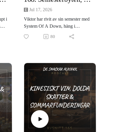
Jul 17, 2026
upt i
Viktor har rivit av sin semester med
mmal
System Of A Down, häng i
med
Kungshamn och Smögen, samt ett
80
. Vi
besök på klassiska Brygghuset
ån
Krog. Nu är det dags för
stafettväxling – Marcus går på
semester i exakt samma sekund som
n
det här avsnittet släpps!
obal
Vi djupdyker också i de senaste
:s
nyheterna från vinvärlden: den
franska värmeböljan slår hårt mot
distrikten, och skörden i
re
Champagne spås minska med 10 %
ånga
i år. Vad innebär det för framtidens
bubbel?
 på
Dessutom fortsätter vi att beta av era